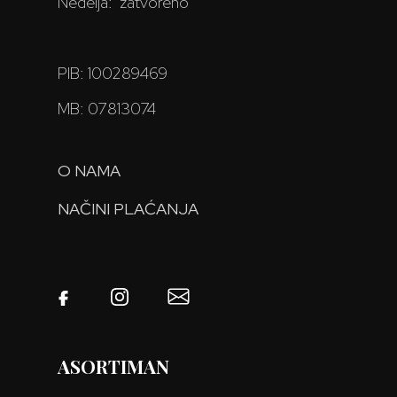
Nedelja: zatvoreno
PIB: 100289469
MB: 07813074
O NAMA
NAČINI PLAĆANJA
ASORTIMAN