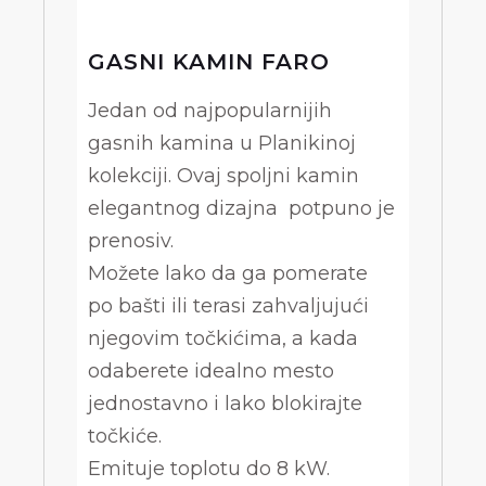
GASNI KAMIN FARO
Jedan od najpopularnijih
gasnih kamina u Planikinoj
kolekciji. Ovaj spoljni kamin
elegantnog dizajna potpuno je
prenosiv.
Možete lako da ga pomerate
po bašti ili terasi zahvaljujući
njegovim točkićima, a kada
odaberete idealno mesto
jednostavno i lako blokirajte
točkiće.
Emituje toplotu do 8 kW.