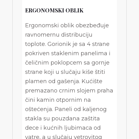
ERGONOMSKI OBLIK
Ergonomski oblik obezbeđuje
ravnomernu distribuciju
toplote. Gorionik je sa 4 strane
pokriven staklenim panelima i
čeličnim poklopcem sa gornje
strane koji u slučaju kiše štiti
plamen od gašenja. Kućište
premazano crnim slojem praha
čini kamin otpornim na
oštećenja. Paneli od kaljenog
stakla su pouzdana zaštita
dece i kućnih ljubimaca od
vatre, a u slučaju vetrovitog