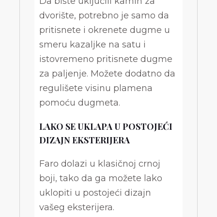
Da biste uključili kamin za
dvorište, potrebno je samo da
pritisnete i okrenete dugme u
smeru kazaljke na satu i
istovremeno pritisnete dugme
za paljenje. Možete dodatno da
regulišete visinu plamena
pomoću dugmeta.
LAKO SE UKLAPA U POSTOJEĆI
DIZAJN EKSTERIJERA
Faro dolazi u klasičnoj crnoj
boji, tako da ga možete lako
uklopiti u postojeći dizajn
vašeg eksterijera.