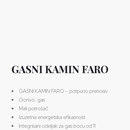
GASNI KAMIN FARO
GASNI KAMIN FARO – potpuno prenosiv
Gorivo: gas
Mali potrošač
Izuzetna energetska efikasnost
Integrisani odeljak za gas bocu od 11