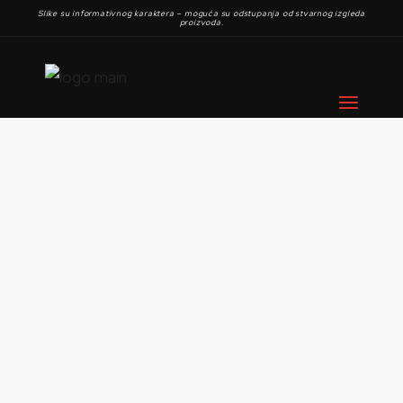
Slike su informativnog karaktera – moguća su odstupanja od stvarnog izgleda
proizvoda.