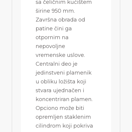
sa čeličnim kućištem
širine 950 mm.
Završna obrada od
patine čini ga
otpornim na
nepovoljne
vremenske uslove.
Centralni deo je
jedinstveni plamenik
u obliku ložišta koji
stvara ujednačen i
koncentriran plamen.
Opciono može biti
opremljen staklenim
cilindrom koji pokriva