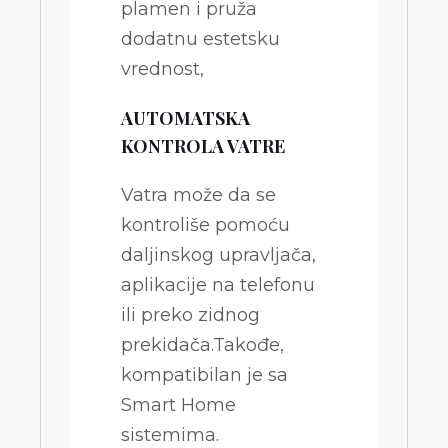
plamen i pruža
dodatnu estetsku
vrednost,
AUTOMATSKA
KONTROLA VATRE
Vatra može da se
kontroliše pomoću
daljinskog upravljača,
aplikacije na telefonu
ili preko zidnog
prekidača.Takođe,
kompatibilan je sa
Smart Home
sistemima.