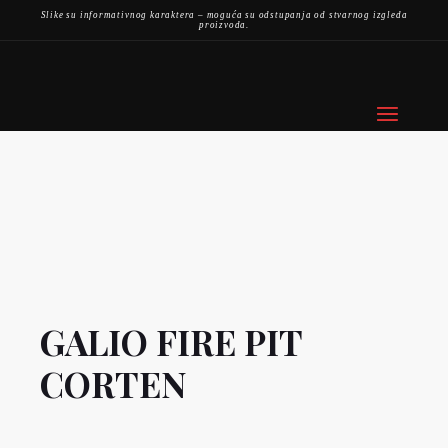
Slike su informativnog karaktera – moguća su odstupanja od stvarnog izgleda
proizvoda.
GALIO FIRE PIT
CORTEN