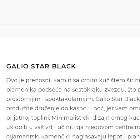
GALIO STAR BLACK
Ovo je prenosni kamin sa crnim kućištem širi
plamenika podseća na šestokraku zvezdu, što p
prostornijim i spektakularnijim. Galio Star Blac
produžite druženje do kasno u noć, jer vam om
prijatnoj toplini. Minimalistički dizajn crnog ku
uklopiti u vaš vrt i učiniti ga njegovom centra
dijamantski kamenčići naglašavaju lepotu pla