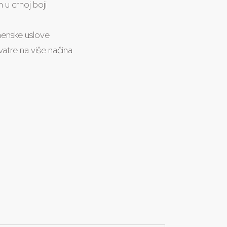
 u crnoj boji
enske uslove
atre na više načina