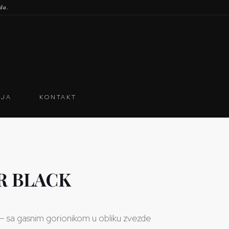
oda.
IJA
KONTAKT
R BLACK
sa gasnim gorionikom u obliku zvezde