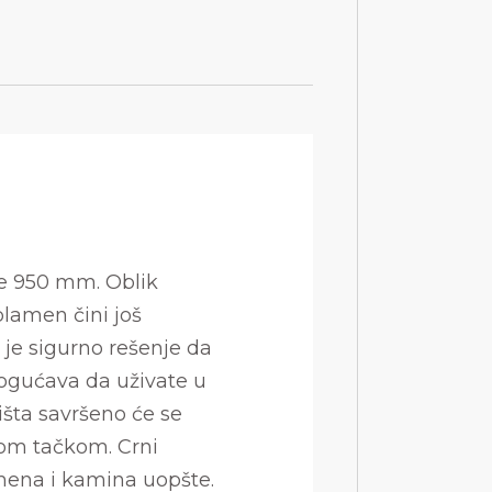
ne 950 mm. Oblik
lamen čini još
k je sigurno rešenje da
ogućava da uživate u
ćišta savršeno će se
lnom tačkom. Crni
mena i kamina uopšte.