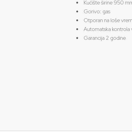
Kućište širine 950 mm
Gorivo: gas
Otporan na loše vrem
Automatska kontrola v
Garancija 2 godine