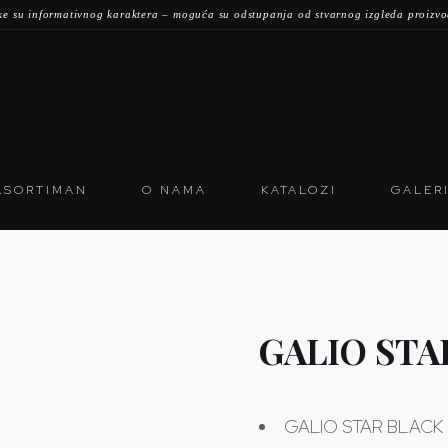
ke su informativnog karaktera – moguća su odstupanja od stvarnog izgleda proizv
ASORTIMAN
O NAMA
KATALOZI
GALER
GALIO STA
GALIO STAR BLACK – 