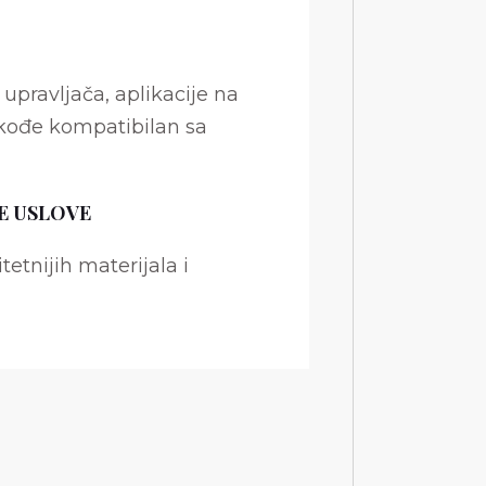
upravljača, aplikacije na
akođe kompatibilan sa
E USLOVE
etnijih materijala i