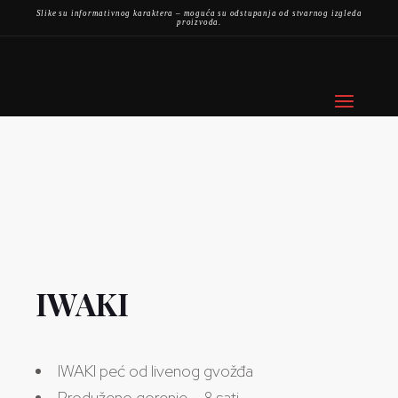
Slike su informativnog karaktera – moguća su odstupanja od stvarnog izgleda
proizvoda.
IWAKI
IWAKI peć od livenog gvožđa
Produženo gorenje – 8 sati