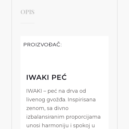
OPIS
PROIZVOĐAČ:
IWAKI PEĆ
IWAKI – peć na drva od
livenog gvožđa. Inspirisana
zenom, sa divno
izbalansiranim proporcijama
unosi harmoniju i spokoj u