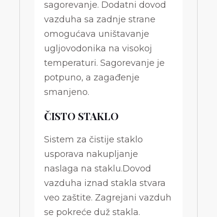
sagorevanje. Dodatni dovod
vazduha sa zadnje strane
omogućava uništavanje
ugljovodonika na visokoj
temperaturi. Sagorevanje je
potpuno, a zagađenje
smanjeno.
ČISTO STAKLO
Sistem za čistije staklo
usporava nakupljanje
naslaga na staklu.Dovod
vazduha iznad stakla stvara
veo zaštite. Zagrejani vazduh
se pokreće duž stakla.