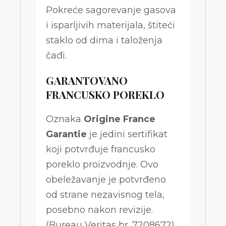
Pokreće sagorevanje gasova
i isparljivih materijala, štiteći
staklo od dima i taloženja
čađi.
GARANTOVANO
FRANCUSKO POREKLO
Oznaka
Origine France
Garantie
je jedini sertifikat
koji potvrđuje francusko
poreklo proizvodnje. Ovo
obeležavanje je potvrđeno
od strane nezavisnog tela,
posebno nakon revizije.
(Bureau Veritas br. 7208672).