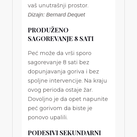
vaš unutrašnji prostor.
Dizajn: Bernard Dequet
PRODUŽENO
SAGOREVANJE 8 SATI
Peć može da vrši sporo
sagorevanje 8 sati bez
dopunjavanja goriva i bez
spoljne intervencije. Na kraju
ovog perioda ostaje žar.
Dovoljno je da opet napunite
peć gorivom da biste je
ponovo upalili.
PODESIVI SEKUNDARNI