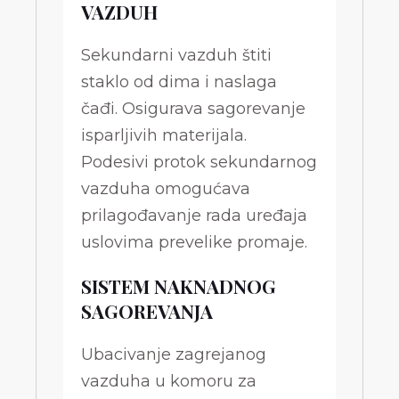
VAZDUH
Sekundarni vazduh štiti
staklo od dima i naslaga
čađi. Osigurava sagorevanje
isparljivih materijala.
Podesivi protok sekundarnog
vazduha omogućava
prilagođavanje rada uređaja
uslovima prevelike promaje.
SISTEM NAKNADNOG
SAGOREVANJA
Ubacivanje zagrejanog
vazduha u komoru za