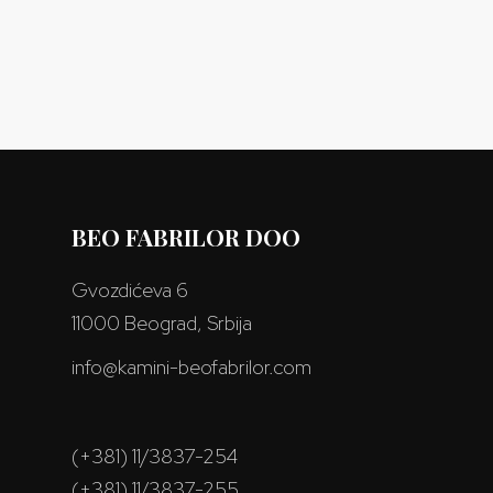
BEO FABRILOR DOO
Gvozdićeva 6
11000 Beograd, Srbija
info@kamini-beofabrilor.com
(+381) 11/3837-254
(+381) 11/3837-255