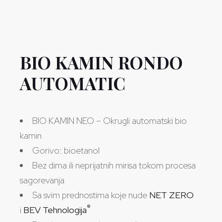
BIO KAMIN RONDO
AUTOMATIC
BIO KAMIN NEO – Okrugli automatski bio
kamin
Gorivo: bioetanol
Bez dima ili neprijatnih mirisa tokom procesa
sagorevanja
Sa svim prednostima koje nude
NET ZERO
®
i
BEV Tehnologija