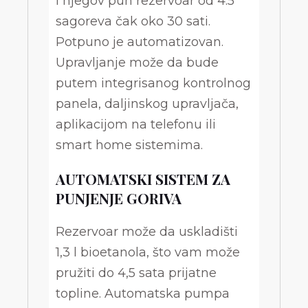
i njegov pun rezervoar od 4.5
sagoreva čak oko 30 sati.
Potpuno je automatizovan.
Upravljanje može da bude
putem integrisanog kontrolnog
panela, daljinskog upravljača,
aplikacijom na telefonu ili
smart home sistemima.
AUTOMATSKI SISTEM ZA
PUNJENJE GORIVA
Rezervoar može da uskladišti
1,3 l bioetanola, što vam može
pružiti do 4,5 sata prijatne
topline. Automatska pumpa