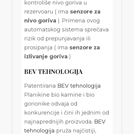
kontroliše nivo goriva u
rezervoaru ( ima
senzore za
nivo goriva
). Primena ovog
automatskog sistema sprečava
rizik od prepunjavanja ili
prosipanja ( ima
senzore za
izlivanje goriva
)
BEV TEHNOLOGIJA
Patentirana
BEV tehnologija
Planikine bio kamine i bio
gorionike odvaja od
konkurencije i čini ih jednim od
najnaprednijih proizvoda.
BEV
tehnologija
pruža najčistiji,