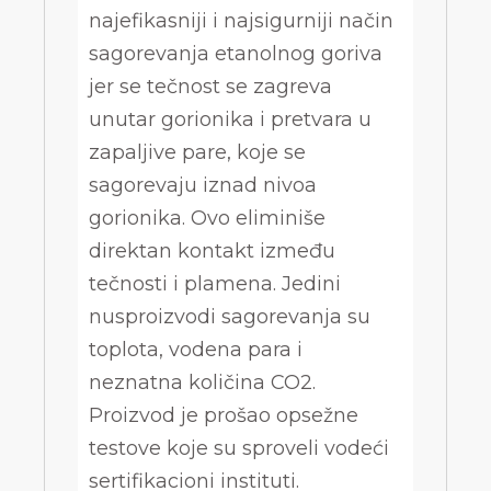
najefikasniji i najsigurniji način
sagorevanja etanolnog goriva
jer se tečnost se zagreva
unutar gorionika i pretvara u
zapaljive pare, koje se
sagorevaju iznad nivoa
gorionika. Ovo eliminiše
direktan kontakt između
tečnosti i plamena. Jedini
nusproizvodi sagorevanja su
toplota, vodena para i
neznatna količina CO2.
Proizvod je prošao opsežne
testove koje su sproveli vodeći
sertifikacioni instituti.