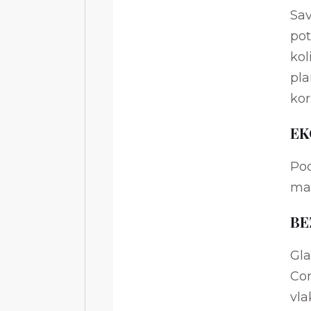
Sav
pot
kol
pla
kor
EK
Pod
mal
BE
Gla
Co
vla