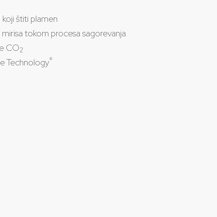
koji štiti plamen
ih mirisa tokom procesa sagorevanja
je CO
2
®
e Technology