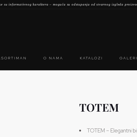
ke su informativnog karaktera – moguća su odstupanja od stvarnog izgleda proizv
ASORTIMAN
O NAMA
KATALOZI
GALER
TOTEM
TOTEM – Elegantni bio