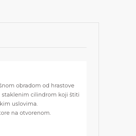
vršnom obradom od hrastove
 staklenim cilindrom koji štiti
skim uslovima.
tore na otvorenom.