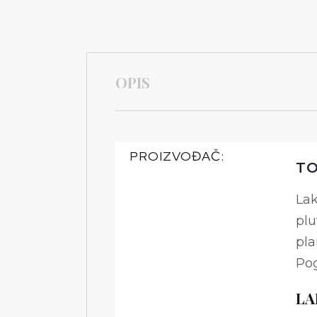
OPIS
PROIZVOĐAČ:
TO
Lak
plu
pla
Pog
LA