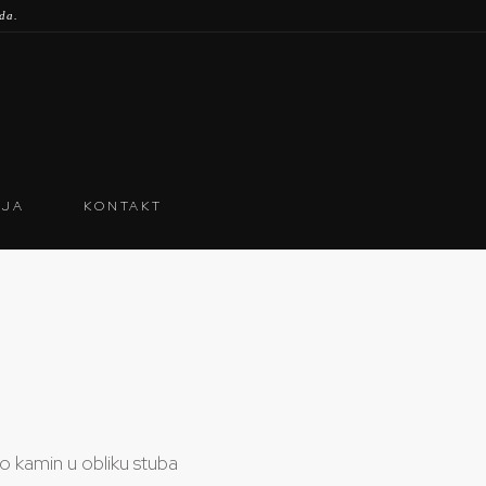
oda.
IJA
KONTAKT
 kamin u obliku stuba