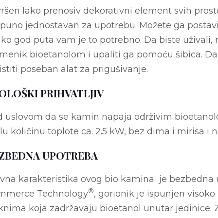
ršen lako prenosiv dekorativni element svih prosto
puno jednostavan za upotrebu. Možete ga postavit
iko god puta vam je to potrebno. Da biste uživali
menik bioetanolom i upaliti ga pomoću šibica. Da
istiti poseban alat za prigušivanje.
OLOŠKI PRIHVATLJIV
 uslovom da se kamin napaja održivim bioetanolo
u količinu toplote ca. 2.5 kW, bez dima i mirisa i
ZBEDNA UPOTREBA
vna karakteristika ovog bio kamina je bezbedna 
®
mmerce Technology
, gorionik je ispunjen visok
knima koja zadržavaju bioetanol unutar jedinice.