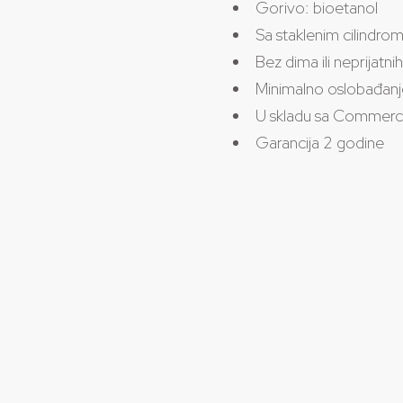
Gorivo: bioetanol
Sa staklenim cilindrom 
Bez dima ili neprijatn
Minimalno oslobađan
U skladu sa Commerc
Garancija 2 godine