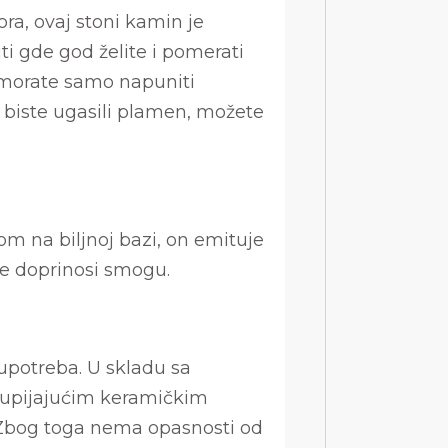
ra, ovaj stoni kamin je
i gde god želite i pomerati
, morate samo napuniti
 biste ugasili plamen, možete
m na biljnoj bazi, on emituje
 ne doprinosi smogu.
upotreba. U skladu sa
o upijajućim keramičkim
 Zbog toga nema opasnosti od