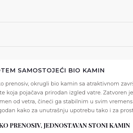
TEM SAMOSTOJEĆI BIO KAMIN
o prenosiv, okrugli bio kamin sa atraktivnom za
te koja pojačava prirodan izgled vatre. Zatvoren je
men od vetra, čineći ga stabilnim u svim vremen
odan kako za unutrašnju upotrebu tako i za pros
KO PRENOSIV, JEDNOSTAVAN STONI KAMIN