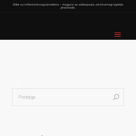
Slike su informativnog karaktera – moguća su odstupanja od stvarnog izgleda
proizvoda.