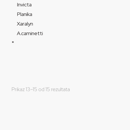
Invicta
Planika
Xaralyn
A.caminetti
*
Prikaz 13–15 od 15 rezultata